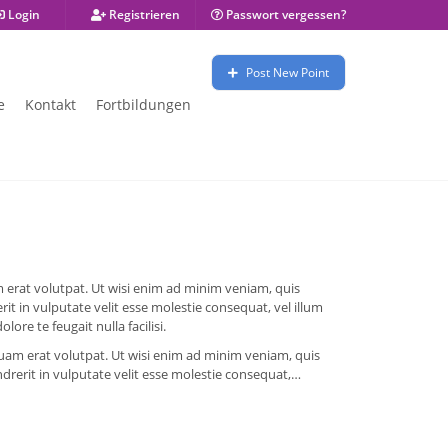
Login
Registrieren
Passwort vergessen?
Post New Point
e
Kontakt
Fortbildungen
 erat volutpat. Ut wisi enim ad minim veniam, quis
it in vulputate velit esse molestie consequat, vel illum
ore te feugait nulla facilisi.
uam erat volutpat. Ut wisi enim ad minim veniam, quis
drerit in vulputate velit esse molestie consequat,…